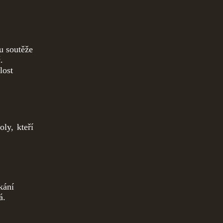
u soutěže
.
lost
ly, kteří
ání
á.