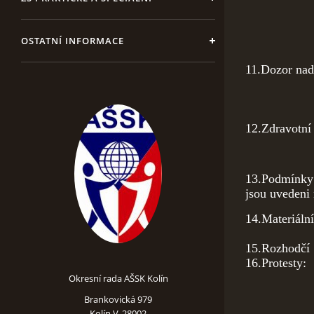
9
13
OSTATNÍ INFORMACE
11.Dozor nad
12.Zdravotní
13.Podmínky 
jsou uvedeni 
14.Materiáln
15.Rozho
16.Protes
Okresní rada AŠSK Kolín
Brankovická 979
Kolín V, 28002