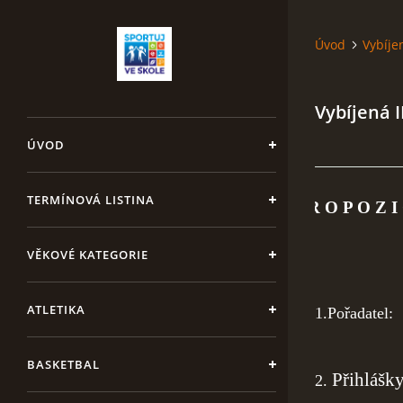
Úvod
Vybíje
Vybíjená I
ÚVOD
TERMÍNOVÁ LISTINA
P R O P O Z I
okres
VĚKOVÉ KATEGORIE
ATLETIKA
1.Pořadate
BASKETBAL
Přihlášk
2.