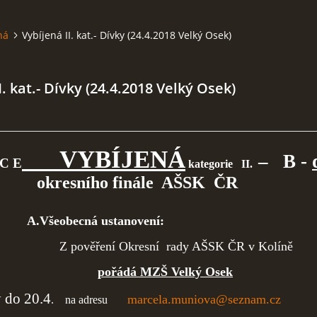
ná
Vybíjená II. kat.- Dívky (24.4.2018 Velký Osek)
I. kat.- Dívky (24.4.2018 Velký Osek)
VYBÍJENÁ
– B -
 C E
kategorie II.
ního finále AŠSK ČR
A.Všeobecná ustanovení:
l: Z pověření Okresní rady AŠSK ČR v Kolíně
pořádá MZŠ Velký Osek
y do 20.4
marcela.muniova@seznam.cz
. na adresu