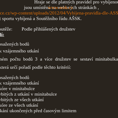
la: Hraje se dle platných pravidel pro vybíjenou
jsou umístěná na webových stránkách
www.assk.cz
,
pice.cz/wp-content/uploads/2012/04/Vybijena-pravidla-dle-AS
nt sportu vybíjená a Soutěžního řádu AŠSK.
 soutěže: Podle přihlášených družstev
í:
osažených bodů
k vzájemného utkání
jném počtu bodů 3 a více družstev se sestaví minitabulka
která určí pořadí podle těchto kritérií:
osažených bodů
k vzájemného utkání
skóre v minitabulce
ybitých z utkání v minitabulce
ybitých ze všech utkání
kóre ze všech utkání
tkání ukončených před časovým limitem