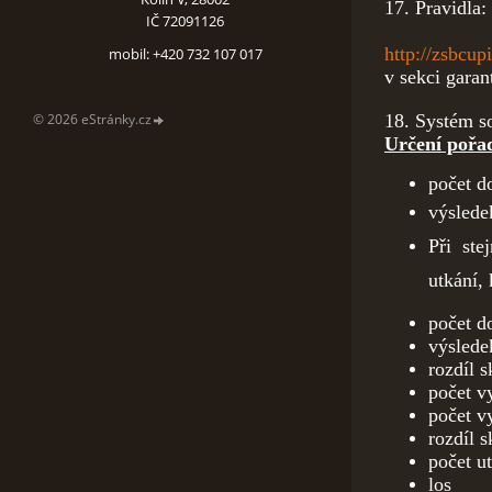
17. Pravid
IČ 72091126
http://zsbcu
mobil: +420 732 107 017
v sekci gara
© 2026 eStránky.cz
18. Systém
Určení pořad
počet d
výslede
Při ste
utkání, 
počet d
výslede
rozdíl 
počet v
počet v
rozdíl s
počet u
los