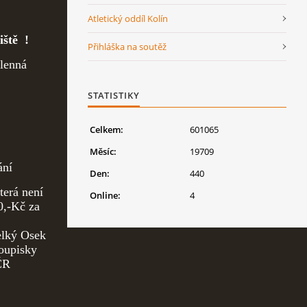
Atletický oddíl Kolín
iště !
Přihláška na soutěž
enná
STATISTIKY
Celkem:
601065
Měsíc:
19709
ní
Den:
440
erá není
Online:
4
0,-Kč za
elký Osek
pisky
ČR