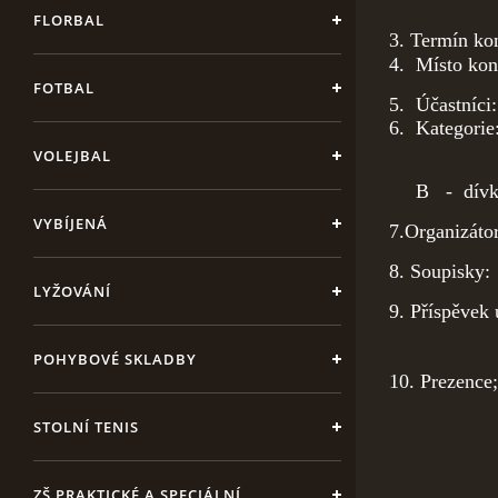
FLORBAL
3. Te
4. Mí
FOTBAL
5. Účast
6. Kategori
VOLEJBAL
B - dívky
VYBÍJENÁ
7.Organi
8. Soupis
LYŽOVÁNÍ
9. Příspěve
POHYBOVÉ SKLADBY
10. Prezenc
Ved
STOLNÍ TENIS
8 :
ZŠ PRAKTICKÉ A SPECIÁLNÍ