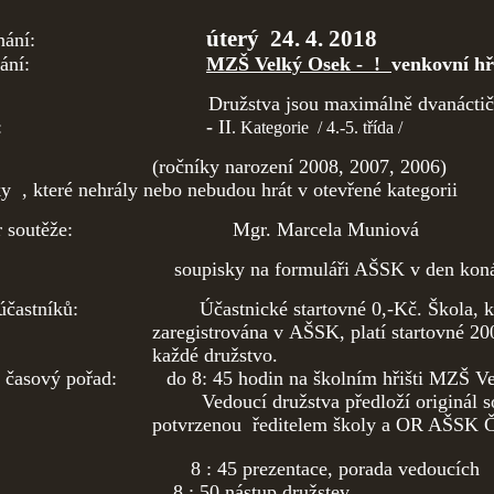
úterý 24. 4. 2018
rmín konání:
sto konání:
MZŠ Velký Osek - !
venkovní hř
níci: Družstva jsou maximálně dvanáctičl
e:
-
II
. Kategorie / 4.-5. třída /
(ročníky narození 2008, 2007, 2006)
 , které nehrály nebo nebudou hrát v otevřené kategorii
zátor soutěže: Mgr. Marcela Muniová
ky: soupisky na formuláři AŠSK v den koná
k účastníků: Účastnické startovné 0,-Kč. Škola, kt
zaregistrována v AŠSK, platí startovné 20
každé družstvo.
e; časový pořad: do 8: 45 hodin na školním hřišti MZŠ V
oucí družstva předloží originál sou
potvrzenou ředitelem školy a OR AŠSK 
 45 prezentace, porada vedoucích
8 : 50 nástup družstev