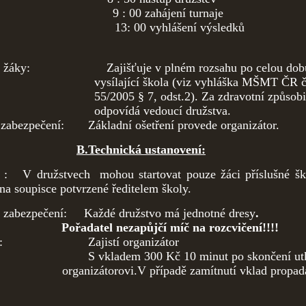
 : 00 zahájení turnaje
: 00 vyhlášení výsledků
 žáky:
Zajišťuje v plném rozsahu po celou dob
vysílající škola (viz vyhláška MŠMT ČR č
55/2005 § 7, odst.2). Za zdravotní způsobi
odpovídá vedoucí družstva.
 zabezpečení: Základní ošetření provede organizátor.
B.Technická ustanovení:
: V družstvech mohou startovat pouze žáci příslušné ško
na soupisce potvrzené ředitelem školy.
í zabezpečení: Každé družstvo má jednotné dresy
.
Pořadatel nezapůjčí míč na rozcvičení!!!!
dčí : Zajistí organizátor
ty: S vkladem 300 Kč 10 minut po skončení utk
organizátorovi.V případě zamítnutí vklad propad