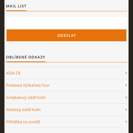
MAIL LIST
FOTBAL
VOLEJBAL
VYBÍJENÁ
OBLÍBENÉ ODKAZY
LYŽOVÁNÍ
AŠSK ČR
POHYBOVÉ SKLADBY
Polabská Výškařská Tour
Volejbalový oddíl Kolín
STOLNÍ TENIS
Atletický oddíl Kolín
ZŠ PRAKTICKÉ A SPECIÁLNÍ
Přihláška na soutěž