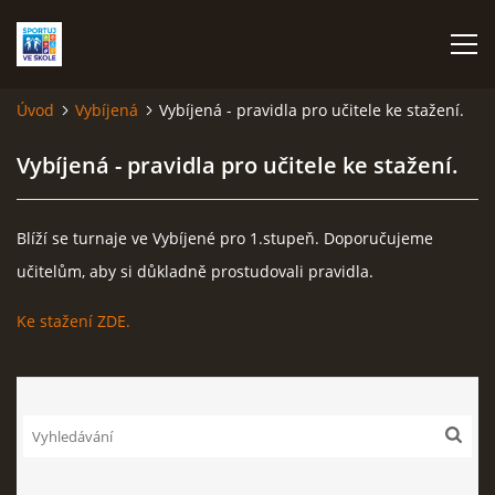
Úvod
Vybíjená
Vybíjená - pravidla pro učitele ke stažení.
ÚVOD
Vybíjená - pravidla pro učitele ke stažení.
TERMÍNOVÁ LISTINA
Blíží se turnaje ve Vybíjené pro 1.stupeň. Doporučujeme
VĚKOVÉ KATEGORIE
učitelům, aby si důkladně prostudovali pravidla.
Ke stažení ZDE.
ATLETIKA
BASKETBAL
FLORBAL