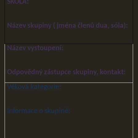
ŠKOLA:
Název skupiny ( jména členů dua, sóla):
Název vystoupení:
Odpovědný zástupce skupiny, kontakt:
Věková kategorie:
Informace o skupině: