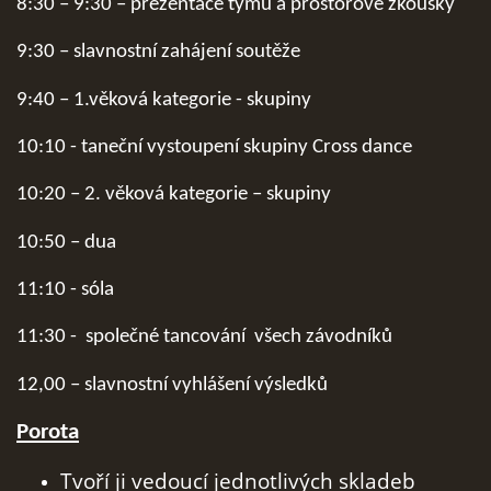
8:30 – 9:30 – prezentace týmů a prostorové zkoušky
OSTATNÍ INFORMACE
9:30 – slavnostní zahájení soutěže
9:40 – 1.věková kategorie - skupiny
10:10 - taneční vystoupení skupiny Cross dance
10:20 – 2. věková kategorie – skupiny
Okresní rada AŠSK Kolín
10:50 – dua
Brankovická 979
Kolín V, 28002
11:10 - sóla
IČ 72091126
mobil: +420 732 107 017
11:30 - společné tancování všech závodníků
12,00 – slavnostní vyhlášení výsledků
© 2026 eStránky.cz
Porota
Tvoří ji vedoucí jednotlivých skladeb