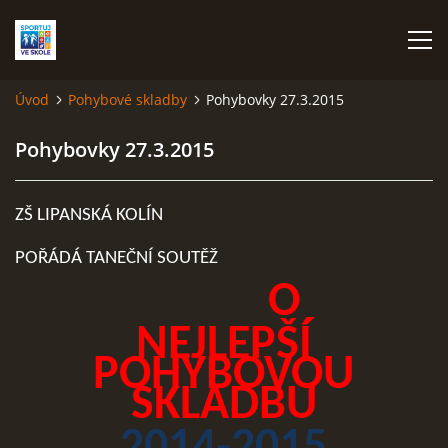
Úvod
Pohybové skladby
Pohybovky 27.3.2015
ÚVOD
Pohybovky 27.3.2015
TERMÍNOVÁ LISTINA
ZŠ LIPANSKÁ KOLÍN
VĚKOVÉ KATEGORIE
POŘÁDÁ TANEČNÍ SOUTĚŽ
O
ATLETIKA
NEJLEPŠÍ
POHYBOVOU
BASKETBAL
SKLADBU
FLORBAL