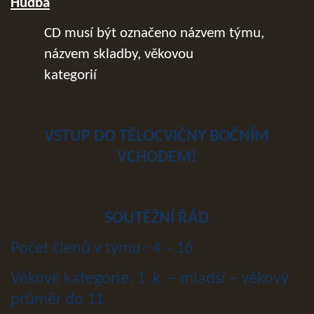
Hudba
CD musí být označeno názvem týmu,
názvem skladby, věkovou
kat
VSTUP DO TĚLOCVIČNY BOČNÍM
VCHODEM!
SOUTĚŽNÍ ŘÁD
Počet členů v týmu : 4 – 16
Věkové kategorie: 1. k. – mladší – věkový
průměr do 11