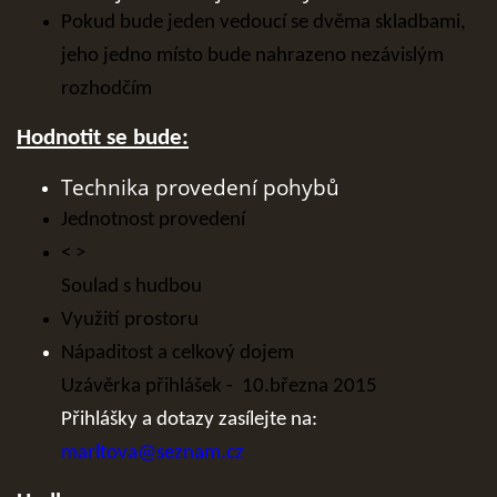
Pokud bude jeden vedoucí se dvěma skladbami,
jeho jedno místo bude nahrazeno nezávislým
rozhodčím
Hodnotit se bude:
Technika provedení pohybů
Jednotnost provedení
< >
Soulad s hudbou
Využití prostoru
Nápaditost a celkový dojem
Uzávěrka přihlášek - 10.března 2015
Přihlášky a dotazy zasílejte na:
marltova@seznam.cz